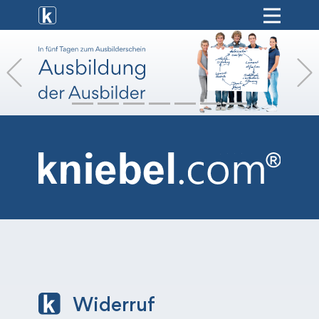
[ weiterbildung ]
Previous
[ onlinekurse ]
[ hr-service ]
[ vermietung ]
[ shop ]
Widerruf