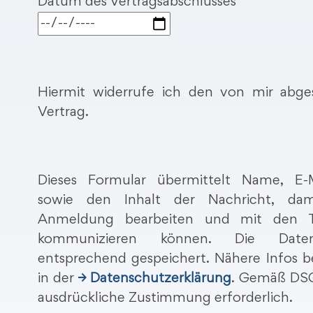
Datum des Vertragsabschlusses
e
l
a
s
s
Hiermit widerrufe ich den von mir abge
e
Vertrag.
d
B
i
i
e
t
Dieses Formular übermittelt Name, E-M
s
t
sowie den Inhalt der Nachricht, dam
e
e
Anmeldung bearbeiten und mit den T
s
l
kommunizieren können. Die Dat
F
a
entsprechend gespeichert. Nähere Infos b
e
s
in der
→ Datenschutzerklärung
. Gemäß DSG
l
s
ausdrückliche Zustimmung erforderlich.
d
e