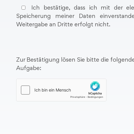
l
d
Ich bestätige, dass ich mit der ele
e
i
Speicherung meiner Daten einverstand
e
e
Weitergabe an Dritte erfolgt nicht.
r
s
.
e
s
F
Zur Bestätigung lösen Sie bitte die folgen
e
Aufgabe:
l
d
l
e
e
r
.