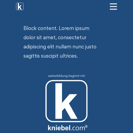
Block header
[ weiterbildung ]
Block content. Lorem ipsum
[ onlinekurse ]
dolor sit amet, consectetur
[ hr-service ]
adipiscing elit nullam nunc justo
sagittis suscipit ultrices.
[ vermietung ]
[ shop ]