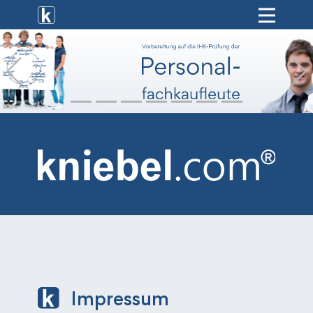
[ weiterbildung ]
Previous
[ onlinekurse ]
[ hr-service ]
[ vermietung ]
[ shop ]
Impressum