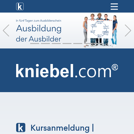
[ weiterbildung ]
Previous
[ onlinekurse ]
[ hr-service ]
[ vermietung ]
[ shop ]
Kursanmeldung |