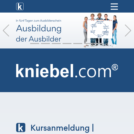
[ weiterbildung ]
Previous
[ onlinekurse ]
[ hr-service ]
[ vermietung ]
[ shop ]
Kursanmeldung |