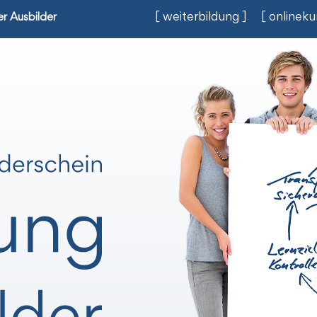
[ weiterbildung ]
[ onlineku
r Ausbilder