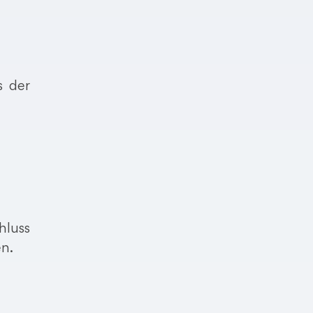
s der
hluss
en.