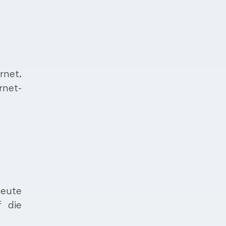
rnet.
rnet-
heute
 die