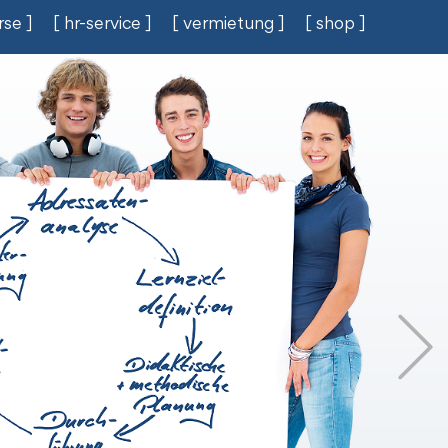
rse ]
[ hr-service ]
[ vermietung ]
[ shop ]