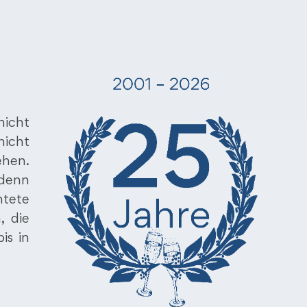
nicht
nicht
ehen.
 denn
htete
, die
is in