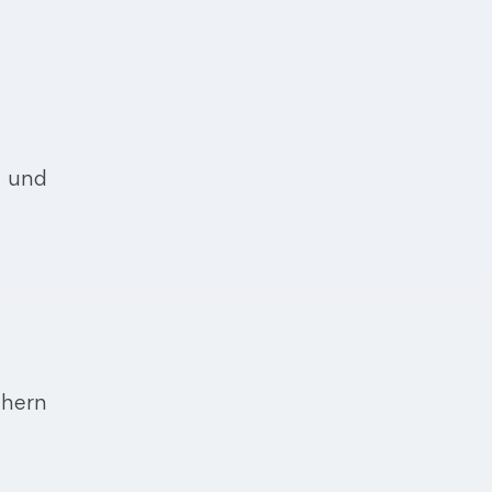
 und
chern