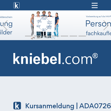
[ weiterbildung ]
Previous
[ onlinekurse ]
[ hr-service ]
[ vermietung ]
[ shop ]
Kursanmeldung | ADA072