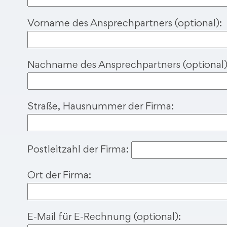
d
i
Vorname des Ansprechpartners (optional):
e
s
e
Nachname des Ansprechpartners (optional)
s
F
e
Straße, Hausnummer der Firma:
l
d
l
Postleitzahl der Firma:
e
e
Ort der Firma:
r
.
E-Mail für E-Rechnung (optional):