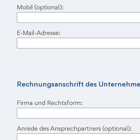
Mobil (optional):
E-Mail-Adresse:
B
i
t
t
Rechnungsanschrift des Unternehme
e
l
Firma und Rechtsform:
a
s
s
Anrede des Ansprechpartners (optional):
e