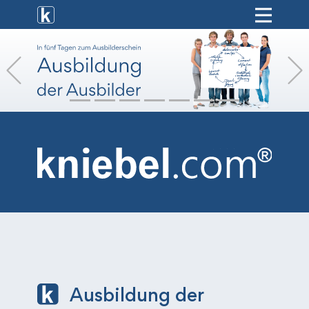
[ weiterbildung ]
Previous
[ onlinekurse ]
[ hr-service ]
[ vermietung ]
[ shop ]
Ausbildung der