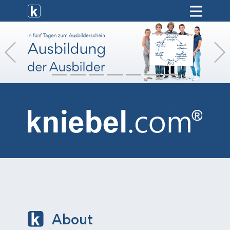
[ weiterbildung ]
Previous
[ onlinekurse ]
[ hr-service ]
[ vermietung ]
[ shop ]
About