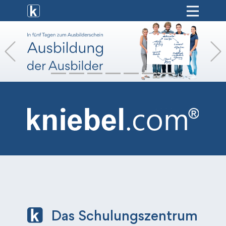
[ weiterbildung ]
Previous
[ onlinekurse ]
[ hr-service ]
[ vermietung ]
[ shop ]
Das Schulungszentrum