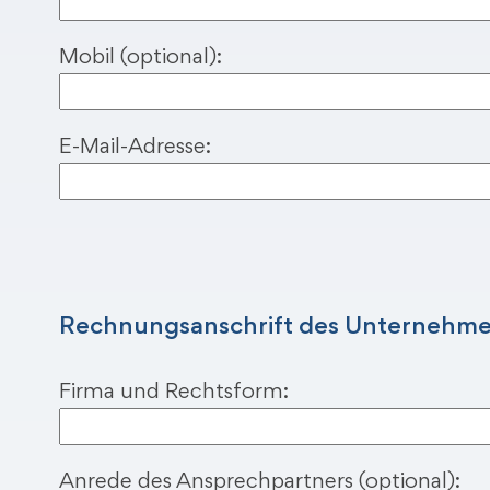
Mobil (optional):
E-Mail-Adresse:
B
i
t
t
Rechnungsanschrift des Unternehme
e
l
Firma und Rechtsform:
a
s
s
Anrede des Ansprechpartners (optional):