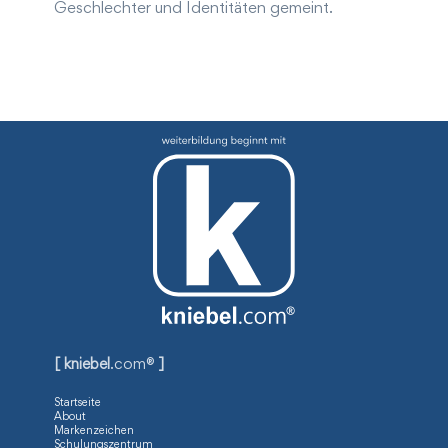
Geschlechter und Identitäten gemeint.
[ kniebel
.com®
]
Startseite
About
Markenzeichen
Schulungszentrum