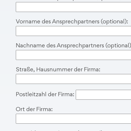
e
d
i
Vorname des Ansprechpartners (optional):
e
s
e
Nachname des Ansprechpartners (optional)
s
F
e
Straße, Hausnummer der Firma:
l
d
l
Postleitzahl der Firma:
e
e
Ort der Firma:
r
.