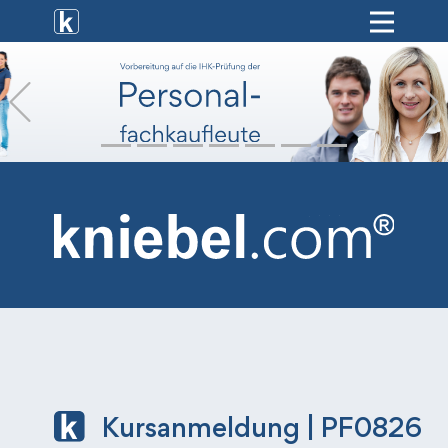
[ weiterbildung ]
Previous
[ onlinekurse ]
[ hr-service ]
[ vermietung ]
[ shop ]
Kursanmeldung | PF0826