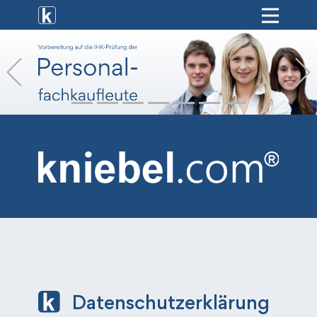
[ weiterbildung ]
Previous
[ onlinekurse ]
[ hr-service ]
[ vermietung ]
[ shop ]
Datenschutzerklärung