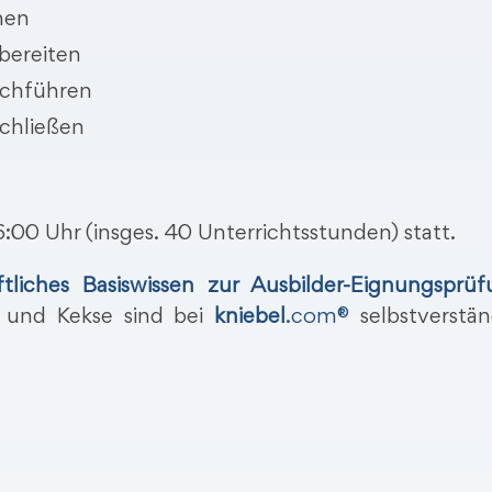
nen
bereiten
rchführen
chließen
6:00 Uhr (insges. 40 Unterrichtsstunden) statt.
ftliches Basiswissen zur Ausbilder-Eignungsprüf
e und Kekse sind bei
kniebel
.com®
selbstverstän