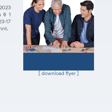
.2023
 § 1
3-17
nnt.
[ download flyer ]