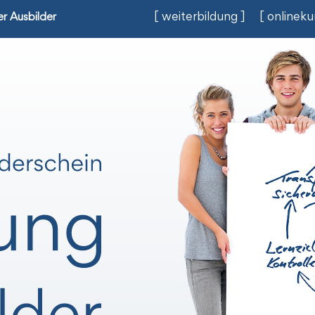
[ weiterbildung ]
[ onlineku
r Ausbilder