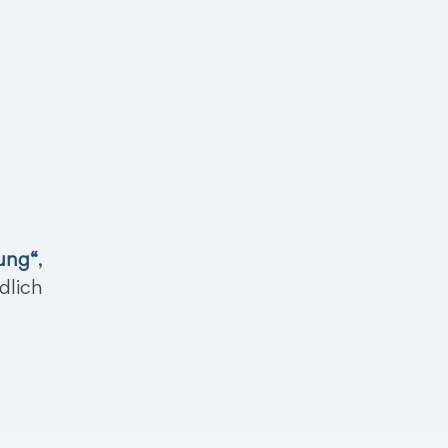
ung“
,
dlich