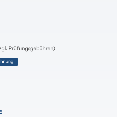
 zzgl. Prüfungsgebühren)
chnung
6