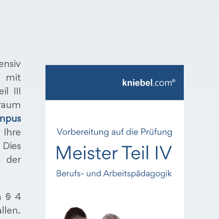
ensiv
 mit
l III
lraum
ampus
 Ihre
 Dies
n der
h § 4
llen.