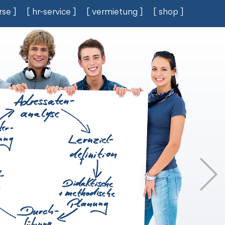
rse ]
[ hr-service ]
[ vermietung ]
[ shop ]