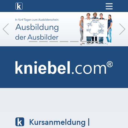
[ weiterbildung ]
Previous
[ onlinekurse ]
[ hr-service ]
[ vermietung ]
[ shop ]
Kursanmeldung |