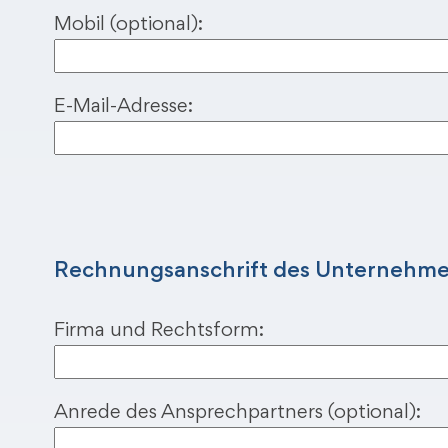
Mobil (optional):
E-Mail-Adresse:
B
i
t
t
Rechnungsanschrift des Unternehme
e
l
Firma und Rechtsform:
a
s
s
Anrede des Ansprechpartners (optional):
e