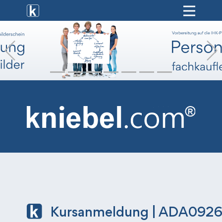
[ weiterbildung ]
Previous
[ onlinekurse ]
[ hr-service ]
[ vermietung ]
[ shop ]
Kursanmeldung | ADA092