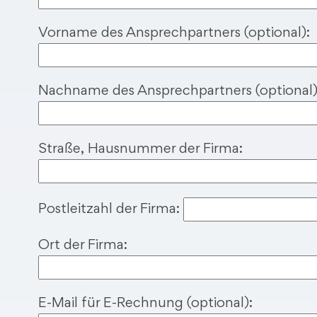
d
i
Vorname des Ansprechpartners (optional):
e
s
e
Nachname des Ansprechpartners (optional)
s
F
e
Straße, Hausnummer der Firma:
l
d
l
Postleitzahl der Firma:
e
e
Ort der Firma:
r
.
E-Mail für E-Rechnung (optional):