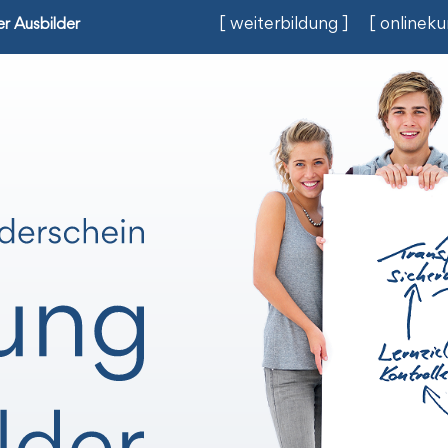
[ weiterbildung ]
[ onlineku
r Ausbilder