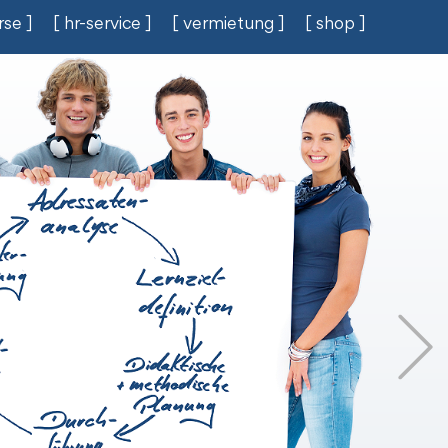
rse ]
[ hr-service ]
[ vermietung ]
[ shop ]