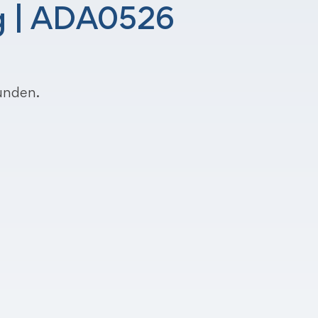
g | ADA0526
unden.