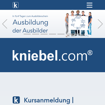
[ weiterbildung ]
Previous
[ onlinekurse ]
[ hr-service ]
[ vermietung ]
[ shop ]
Kursanmeldung |