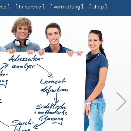
rse ]
[ hr-service ]
[ vermietung ]
[ shop ]