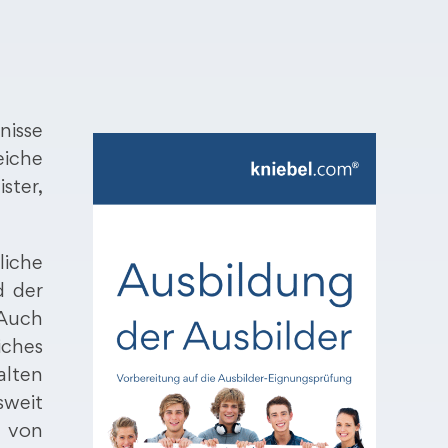
nisse
iche
ter,
liche
d der
 Auch
iches
alten
weit
g von