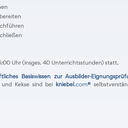
nen
bereiten
rchführen
chließen
6:00 Uhr (insges. 40 Unterrichtsstunden) statt.
ftliches Basiswissen zur Ausbilder-Eignungsprüf
e und Kekse sind bei
kniebel
.com®
selbstverstän