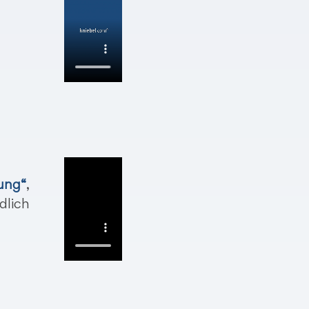
ung“
,
dlich