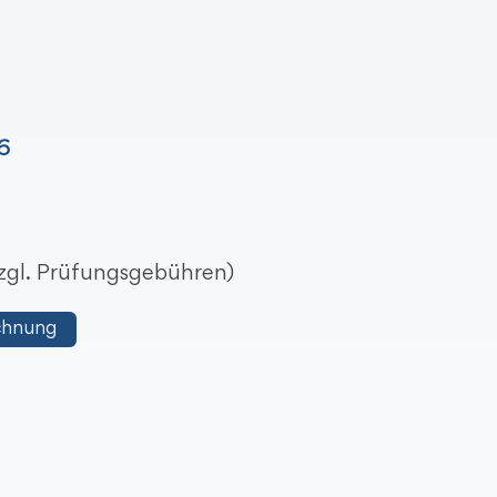
6
 zzgl. Prüfungsgebühren)
chnung