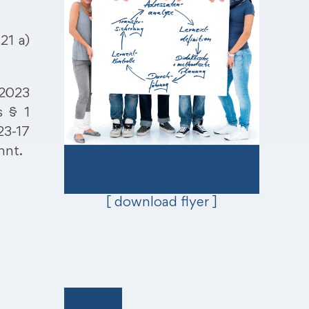
21 a)
.2023
 § 1
3-17
nnt.
[ download flyer ]