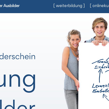
[ weiterbildung ]
[ onlineku
r Ausbilder